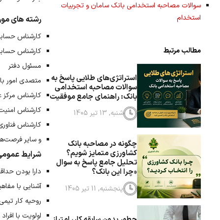
سوالات مصاحبه استخدامی بانک سامان و تجربیات
استخدام
رشته های مورد 
کارشناس حسابر
مطالب مرتبط
کارشناس حسابر
مسئول دفتر
استراتژی‌های طلایی پاسخ به
متصدی امور بان
سوالات مصاحبه استخدامی
کارشناس مرکز عمل
بانک: راهنمای جامع موفقیت
کارشناس امنیت
شنبه, 13 تیر 1405
کارشناس فناوری ا
و سایر فرصت‌ه
چگونه در مصاحبه بانک
کشاورزی متمایز شویم؟
شرایط عمومی و
تحلیل جامع پاسخ به سوال
دارا بودن حداقل
«چرا این بانک؟
آشنایی با مفاه
پنجشنبه, 11 تیر 1405
روحیه کار تیمی
اولویت با افراد
چطور بدون سابقه کار، امتیاز