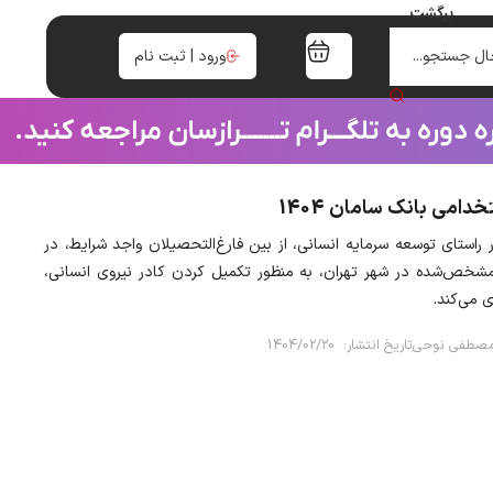
برگشت
0
ال جستجو...
ورود | ثبت نام
امی بانک سامان 1404
راستای توسعه سرمایه انسانی، از بین فارغ‌التحصیلان واجد شرایط، در
شخص‌شده در شهر تهران، به منظور تکمیل کردن کادر نیروی انسانی،
 می‌کند.
صطفی نوحی
تاریخ انتشار:
1404/02/20