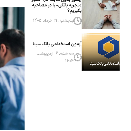
«تجربه بانکی» را در مصاحبه
بگیریم؟
پنجشنبه, 21 خرداد 1405
آزمون استخدامی بانک سینا
سه شنبه, 16 اردیبهشت
1404