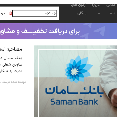
تماس
درباره
آزمون های
با ما
ما
رایگان
درح
مصاحبه استخد
بانک سامان در 
عناوین شغلی م
دعوت به همکاری
نوشته شده توسط :
م