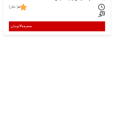
0
( نظر)
700,000
تومان